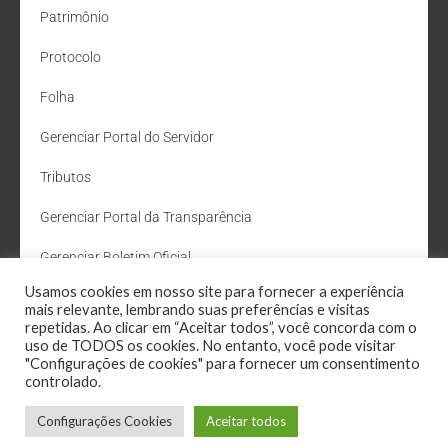
Patrimônio
Protocolo
Folha
Gerenciar Portal do Servidor
Tributos
Gerenciar Portal da Transparência
Gerenciar Boletim Oficial
Usamos cookies em nosso site para fornecer a experiência
Departamento de Água e Esgoto
mais relevante, lembrando suas preferências e visitas
repetidas. Ao clicar em “Aceitar todos”, você concorda com o
Administração Site
uso de TODOS os cookies. No entanto, você pode visitar
"Configurações de cookies" para fornecer um consentimento
Webmail
controlado.
Configurações Cookies
Aceitar todos