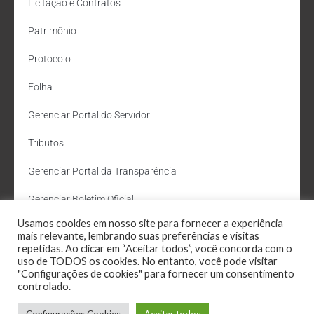
Licitação e Contratos
Patrimônio
Protocolo
Folha
Gerenciar Portal do Servidor
Tributos
Gerenciar Portal da Transparência
Gerenciar Boletim Oficial
Usamos cookies em nosso site para fornecer a experiência
Departamento de Água e Esgoto
mais relevante, lembrando suas preferências e visitas
repetidas. Ao clicar em “Aceitar todos”, você concorda com o
Administração Site
uso de TODOS os cookies. No entanto, você pode visitar
"Configurações de cookies" para fornecer um consentimento
Webmail
controlado.