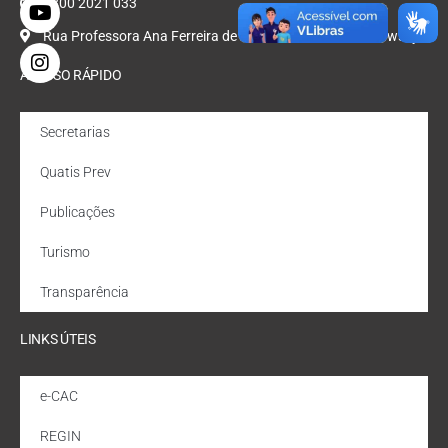
0800 2021 033
Rua Professora Ana Ferreira de Oliveira, Nº 47, Bondarowsky
ACESSO RÁPIDO
Secretarias
Quatis Prev
Publicações
Turismo
Transparência
LINKS ÚTEIS
e-CAC
REGIN