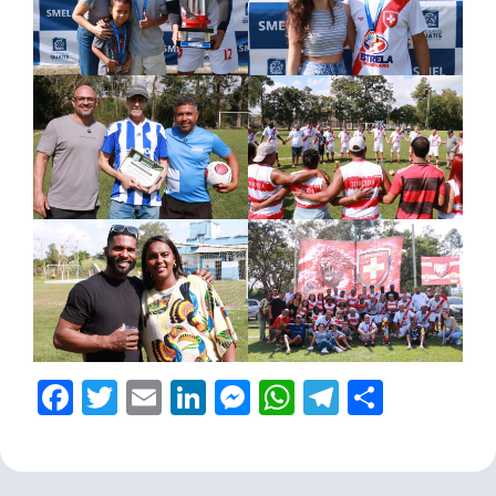
Facebook
Twitter
Email
LinkedIn
Messenger
WhatsApp
Telegram
Share