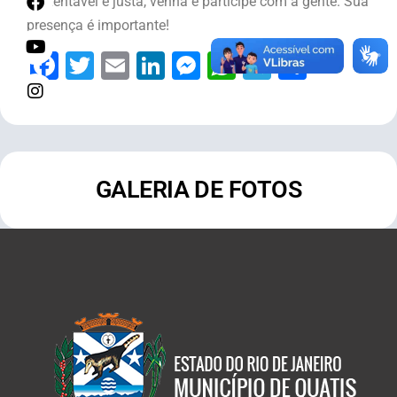
sustentável e justa, venha e participe com a gente. Sua
presença é importante!
Facebook
Twitter
Email
LinkedIn
Messenger
WhatsApp
Telegram
Share
GALERIA DE FOTOS