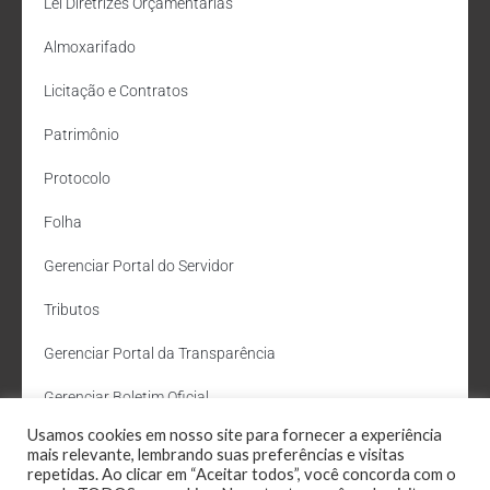
Lei Diretrizes Orçamentárias
Almoxarifado
Licitação e Contratos
Patrimônio
Protocolo
Folha
Gerenciar Portal do Servidor
Tributos
Gerenciar Portal da Transparência
Gerenciar Boletim Oficial
Usamos cookies em nosso site para fornecer a experiência
Departamento de Água e Esgoto
mais relevante, lembrando suas preferências e visitas
repetidas. Ao clicar em “Aceitar todos”, você concorda com o
Administração Site