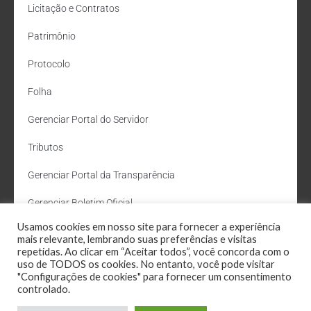
Licitação e Contratos
Patrimônio
Protocolo
Folha
Gerenciar Portal do Servidor
Tributos
Gerenciar Portal da Transparência
Gerenciar Boletim Oficial
Usamos cookies em nosso site para fornecer a experiência
Departamento de Água e Esgoto
mais relevante, lembrando suas preferências e visitas
repetidas. Ao clicar em “Aceitar todos”, você concorda com o
Administração Site
uso de TODOS os cookies. No entanto, você pode visitar
"Configurações de cookies" para fornecer um consentimento
Webmail
controlado.