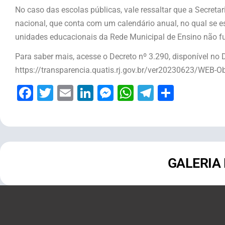
No caso das escolas públicas, vale ressaltar que a Secre
nacional, que conta com um calendário anual, no qual se es
unidades educacionais da Rede Municipal de Ensino não fu
Para saber mais, acesse o Decreto nº 3.290, disponível no Di
https://transparencia.quatis.rj.gov.br/ver20230623/WEB-
Facebook
Twitter
Email
LinkedIn
Messenger
WhatsApp
Telegram
Share
GALERIA