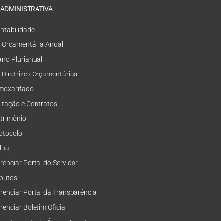
 ADMINISTRATIVA
ntabilidade
i Orçamentária Anual
ano Plurianual
i Diretrizes Orçamentárias
moxarifado
citação e Contratos
trimônio
otocolo
lha
renciar Portal do Servidor
ibutos
renciar Portal da Transparência
renciar Boletim Oficial