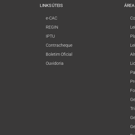
LINKS ÚTEIS
ÁREA
e-CAC
Co
REGIN
Le
IPTU
Pl
Contracheque
Le
Boletim Oficial
Al
Ouvidoria
Li
Pa
Pr
Fo
Ge
Tr
Ge
Ge