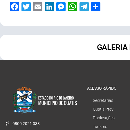
Facebook
Twitter
Email
LinkedIn
Messenger
WhatsApp
Telegram
Share
GALERIA
ACESSO RÁPIDO
Secretarias
Quatis Prev
Publicações
0800 2021 033
Turismo