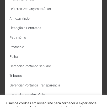
Lei Diretrizes Orçamentárias
Almoxarifado
Licitação e Contratos
Patrimônio
Protocolo
Folha
Gerenciar Portal do Servidor
Tributos
Gerenciar Portal da Transparência
Gerenciar Boletim Oficial
Usamos cookies em nosso site para fornecer a experiência
Departamento de Água e Esgoto