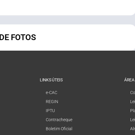
 DE FOTOS
LINKS ÚTEIS
ÁREA
e-CAC
Co
REGIN
Le
IPTU
Pl
Contracheque
Le
Boletim Oficial
Al