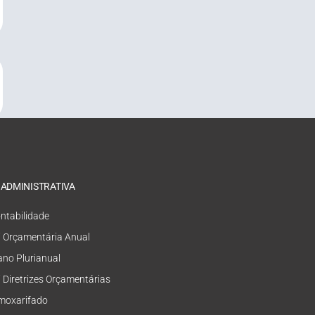
 ADMINISTRATIVA
ntabilidade
i Orçamentária Anual
ano Plurianual
i Diretrizes Orçamentárias
moxarifado