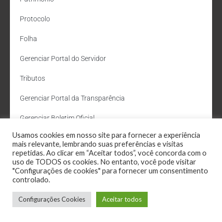
Protocolo
Folha
Gerenciar Portal do Servidor
Tributos
Gerenciar Portal da Transparência
Gerenciar Boletim Oficial
Usamos cookies em nosso site para fornecer a experiência
Departamento de Água e Esgoto
mais relevante, lembrando suas preferências e visitas
repetidas. Ao clicar em “Aceitar todos”, você concorda com o
Administração Site
uso de TODOS os cookies. No entanto, você pode visitar
"Configurações de cookies" para fornecer um consentimento
Webmail
controlado.
Configurações Cookies
Aceitar todos