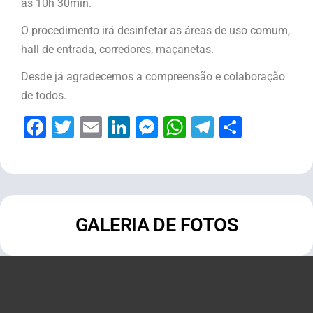
às 10h 30min.
O procedimento irá desinfetar as áreas de uso comum,
hall de entrada, corredores, maçanetas.
Desde já agradecemos a compreensão e colaboração
de todos.
Facebook
Twitter
Email
LinkedIn
Messenger
WhatsApp
Telegram
Share
GALERIA DE FOTOS