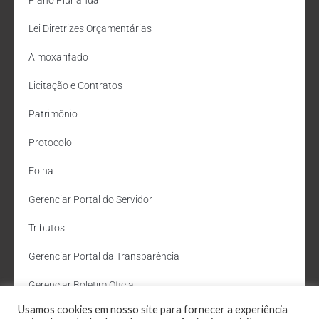
Plano Plurianual
Lei Diretrizes Orçamentárias
Almoxarifado
Licitação e Contratos
Patrimônio
Protocolo
Folha
Gerenciar Portal do Servidor
Tributos
Gerenciar Portal da Transparência
Gerenciar Boletim Oficial
Usamos cookies em nosso site para fornecer a experiência
Departamento de Água e Esgoto