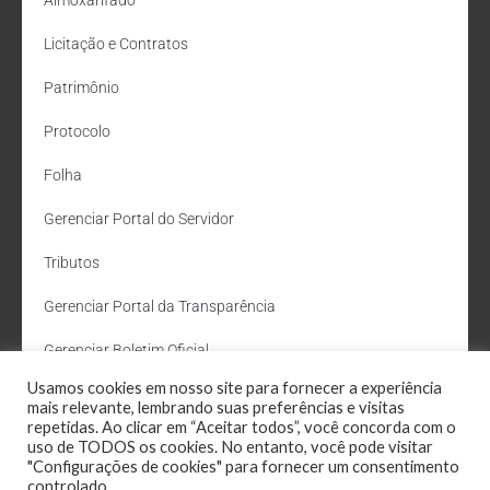
Licitação e Contratos
Patrimônio
Protocolo
Folha
Gerenciar Portal do Servidor
Tributos
Gerenciar Portal da Transparência
Gerenciar Boletim Oficial
Usamos cookies em nosso site para fornecer a experiência
Departamento de Água e Esgoto
mais relevante, lembrando suas preferências e visitas
repetidas. Ao clicar em “Aceitar todos”, você concorda com o
Administração Site
uso de TODOS os cookies. No entanto, você pode visitar
"Configurações de cookies" para fornecer um consentimento
Webmail
controlado.