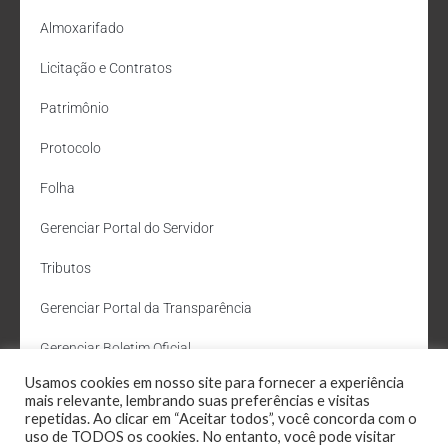
Almoxarifado
Licitação e Contratos
Patrimônio
Protocolo
Folha
Gerenciar Portal do Servidor
Tributos
Gerenciar Portal da Transparência
Gerenciar Boletim Oficial
Usamos cookies em nosso site para fornecer a experiência
Departamento de Água e Esgoto
mais relevante, lembrando suas preferências e visitas
repetidas. Ao clicar em “Aceitar todos”, você concorda com o
Administração Site
uso de TODOS os cookies. No entanto, você pode visitar