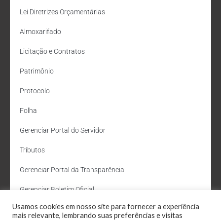
Lei Diretrizes Orçamentárias
Almoxarifado
Licitação e Contratos
Patrimônio
Protocolo
Folha
Gerenciar Portal do Servidor
Tributos
Gerenciar Portal da Transparência
Gerenciar Boletim Oficial
Usamos cookies em nosso site para fornecer a experiência
Departamento de Água e Esgoto
mais relevante, lembrando suas preferências e visitas