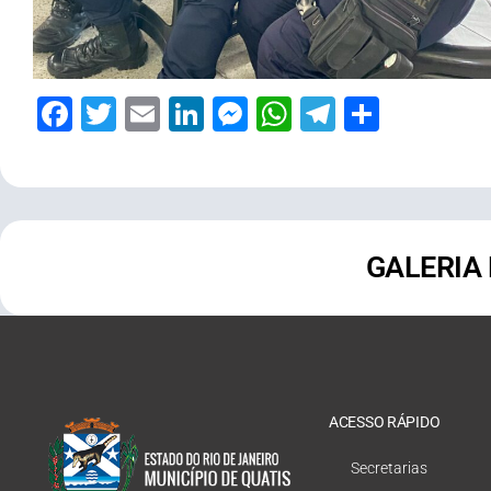
Facebook
Twitter
Email
LinkedIn
Messenger
WhatsApp
Telegram
Share
GALERIA
ACESSO RÁPIDO
Secretarias