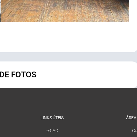
 DE FOTOS
LINKS ÚTEIS
ÁREA
e-CAC
Co