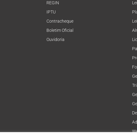
REGIN
Le
IPTU
Pl
Contracheque
Le
Boletim Oficial
Al
Ouvidoria
Li
Pa
Pr
Fo
Ge
Tr
Ge
Ge
De
Ad
We