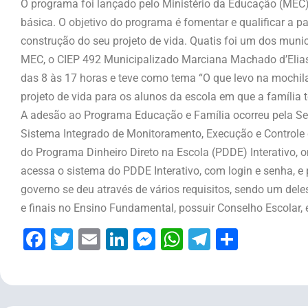
O programa foi lançado pelo Ministério da Educação (MEC)
básica. O objetivo do programa é fomentar e qualificar a pa
construção do seu projeto de vida. Quatis foi um dos mun
MEC, o CIEP 492 Municipalizado Marciana Machado d’Elias, 
das 8 às 17 horas e teve como tema “O que levo na mochila
projeto de vida para os alunos da escola em que a família
A adesão ao Programa Educação e Família ocorreu pela Se
Sistema Integrado de Monitoramento, Execução e Controle 
do Programa Dinheiro Direto na Escola (PDDE) Interativo, on
acessa o sistema do PDDE Interativo, com login e senha, e
governo se deu através de vários requisitos, sendo um deles
e finais no Ensino Fundamental, possuir Conselho Escolar, e
Facebook
Twitter
Email
LinkedIn
Messenger
WhatsApp
Telegram
Share