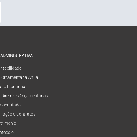
 ADMINISTRATIVA
ntabilidade
i Orçamentária Anual
ano Plurianual
i Diretrizes Orçamentárias
moxarifado
citação e Contratos
trimônio
otocolo