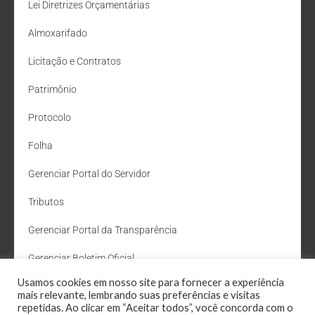
Lei Diretrizes Orçamentárias
Almoxarifado
Licitação e Contratos
Patrimônio
Protocolo
Folha
Gerenciar Portal do Servidor
Tributos
Gerenciar Portal da Transparência
Gerenciar Boletim Oficial
Usamos cookies em nosso site para fornecer a experiência
Departamento de Água e Esgoto
mais relevante, lembrando suas preferências e visitas
repetidas. Ao clicar em “Aceitar todos”, você concorda com o
Administração Site