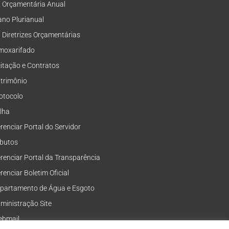
i Orçamentária Anual
ano Plurianual
i Diretrizes Orçamentárias
moxarifado
citação e Contratos
trimônio
otocolo
lha
renciar Portal do Servidor
ibutos
renciar Portal da Transparência
renciar Boletim Oficial
partamento de Água e Esgoto
ministração Site
bmail