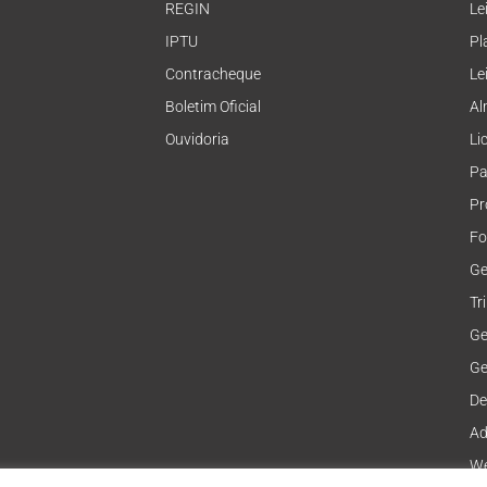
REGIN
Le
IPTU
Pl
Contracheque
Le
Boletim Oficial
Al
Ouvidoria
Li
Pa
Pr
Fo
Ge
Tr
Ge
Ge
De
Ad
We