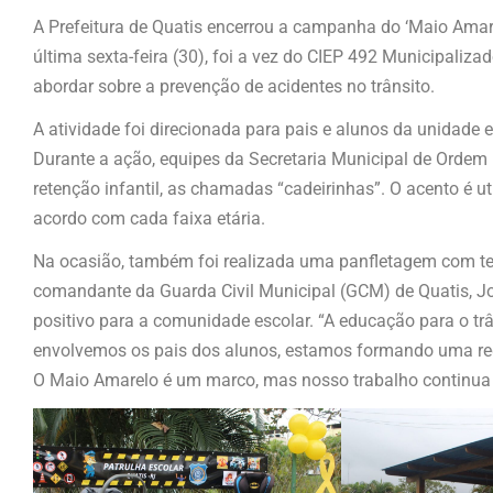
A Prefeitura de Quatis encerrou a campanha do ‘Maio Ama
última sexta-feira (30), foi a vez do CIEP 492 Municipaliza
abordar sobre a prevenção de acidentes no trânsito.
A atividade foi direcionada para pais e alunos da unidade e
Durante a ação, equipes da Secretaria Municipal de Ordem
retenção infantil, as chamadas “cadeirinhas”. O acento é u
acordo com cada faixa etária.
Na ocasião, também foi realizada uma panfletagem com tem
comandante da Guarda Civil Municipal (GCM) de Quatis, Jo
positivo para a comunidade escolar. “A educação para o t
envolvemos os pais dos alunos, estamos formando uma red
O Maio Amarelo é um marco, mas nosso trabalho continua o a