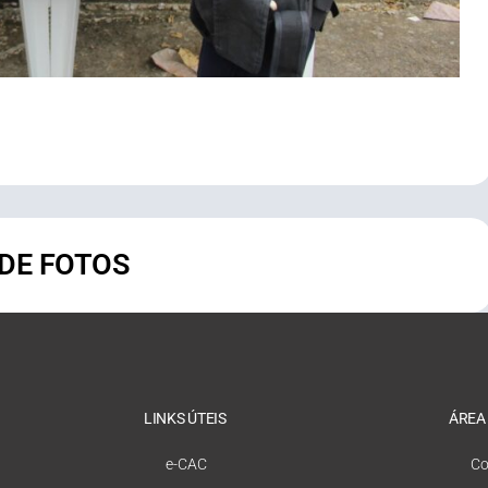
 DE FOTOS
LINKS ÚTEIS
ÁREA
e-CAC
Co