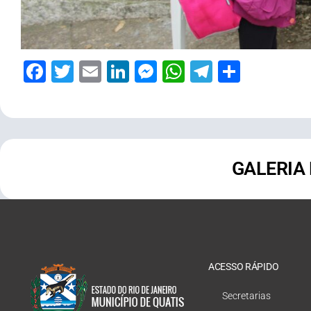
Facebook
Twitter
Email
LinkedIn
Messenger
WhatsApp
Telegram
Share
GALERIA
ACESSO RÁPIDO
Secretarias