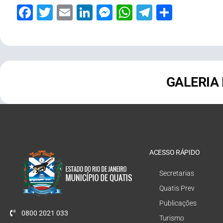
Facebook
Twitter
Email
LinkedIn
Messenger
WhatsApp
Telegram
Share
GALERIA
ACESSO RÁPIDO
Secretarias
Quatis Prev
Publicações
0800 2021 033
Turismo