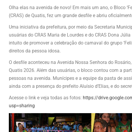
Olha elas na avenida de novo! Em mais um ano, o Bloco ‘Fel
(CRAS) de Quatis, fez um grande desfile e abriu oficialmente
Uma iniciativa da prefeitura, por meio da Secretaria Munic
usuárias do CRAS Maria de Lourdes e do CRAS Dona Júlia E
intuito de promover a celebração do carnaval do grupo ‘Feliz
direitos da pessoa idosa.
O desfile aconteceu na Avenida Nossa Senhora do Rosário, n
Quatis 2026. Além das usuárias, o bloco contou com a part
pessoas na avenida. Munícipes e a equipe da pasta de assis
ainda com a presença do prefeito Aluísio d’Elias, e do secre
Acesse o link e veja todas as fotos:
https://drive.google
usp=sharing