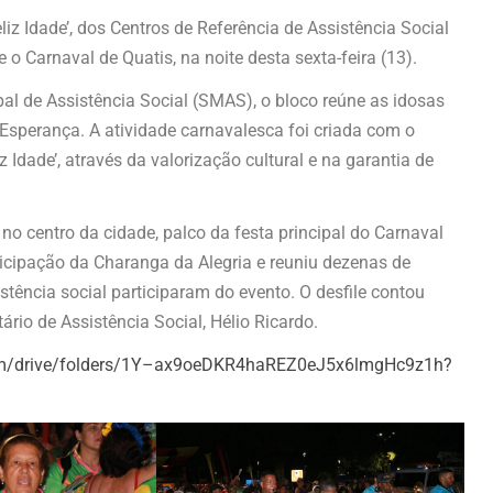
iz Idade’, dos Centros de Referência de Assistência Social
 o Carnaval de Quatis, na noite desta sexta-feira (13).
ipal de Assistência Social (SMAS), o bloco reúne as idosas
sperança. A atividade carnavalesca foi criada com o
 Idade’, através da valorização cultural e na garantia de
o centro da cidade, palco da festa principal do Carnaval
icipação da Charanga da Alegria e reuniu dezenas de
tência social participaram do evento. O desfile contou
tário de Assistência Social, Hélio Ricardo.
.com/drive/folders/1Y–ax9oeDKR4haREZ0eJ5x6lmgHc9z1h?