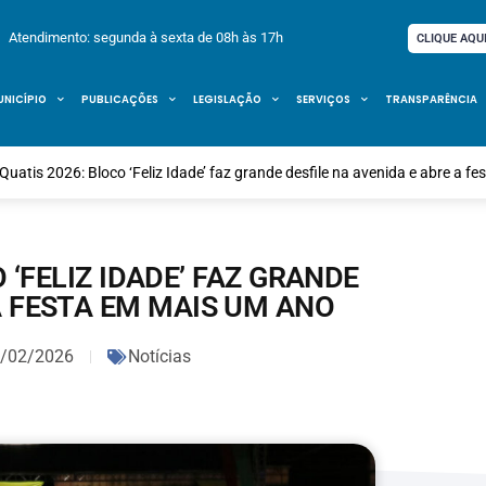
Atendimento: segunda à sexta de 08h às 17h
CLIQUE AQU
UNICÍPIO
PUBLICAÇÕES
LEGISLAÇÃO
SERVIÇOS
TRANSPARÊNCIA
Quatis 2026: Bloco ‘Feliz Idade’ faz grande desfile na avenida e abre a 
‘FELIZ IDADE’ FAZ GRANDE
 A FESTA EM MAIS UM ANO
/02/2026
Notícias