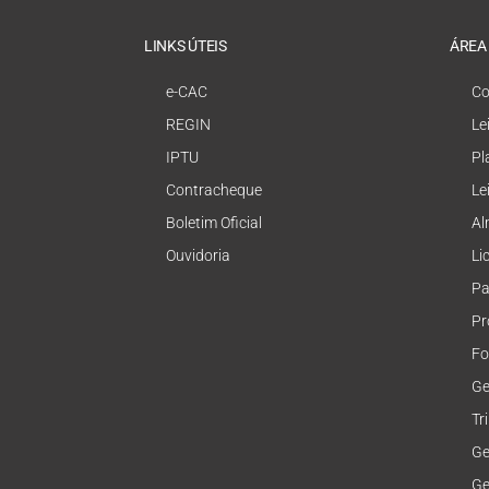
LINKS ÚTEIS
ÁREA
e-CAC
Co
REGIN
Le
IPTU
Pl
Contracheque
Le
Boletim Oficial
Al
Ouvidoria
Li
Pa
Pr
Fo
Ge
Tr
Ge
Ge