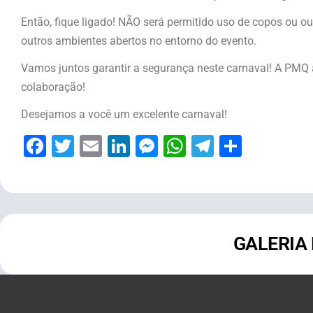
Então, fique ligado! NÃO será permitido uso de copos ou ou
outros ambientes abertos no entorno do evento.
Vamos juntos garantir a segurança neste carnaval! A PMQ
colaboração!
Desejamos a você um excelente carnaval!
Facebook
Twitter
Email
LinkedIn
Messenger
WhatsApp
Telegram
Share
GALERIA