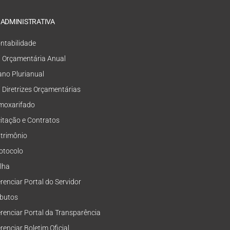
 ADMINISTRATIVA
ntabilidade
i Orçamentária Anual
ano Plurianual
i Diretrizes Orçamentárias
moxarifado
citação e Contratos
trimônio
otocolo
lha
renciar Portal do Servidor
ibutos
renciar Portal da Transparência
renciar Boletim Oficial