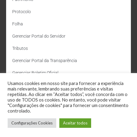
Protocolo
Folha
Gerenciar Portal do Servidor
Tributos
Gerenciar Portal da Transparência
Gerenciar Boletim Oficial
Usamos cookies em nosso site para fornecer a experiência
Departamento de Água e Esgoto
mais relevante, lembrando suas preferências e visitas
repetidas. Ao clicar em “Aceitar todos”, você concorda com o
Administração Site
uso de TODOS os cookies. No entanto, você pode visitar
"Configurações de cookies" para fornecer um consentimento
Webmail
controlado.
Configurações Cookies
Aceitar todos