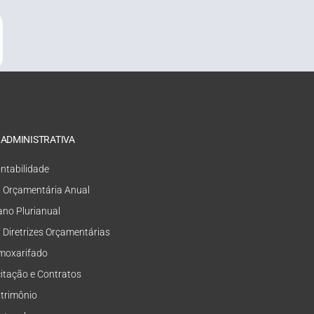
 ADMINISTRATIVA
ntabilidade
i Orçamentária Anual
ano Plurianual
i Diretrizes Orçamentárias
moxarifado
citação e Contratos
trimônio