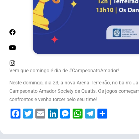
Vem que domingo é dia de #CampeonatoAmador!
Neste domingo, dia 23, a nova Arena Terreirão, no bairro J
Campeonato Amador Society de Quatis. Os jogos começam 
confrontos e venha torcer pelo seu time!
Facebook
Twitter
Email
LinkedIn
Messenger
WhatsApp
Telegram
Share