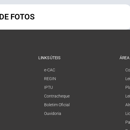
 DE FOTOS
LINKS ÚTEIS
ÁREA
e-CAC
Co
REGIN
Le
IPTU
Pl
Contracheque
Le
Boletim Oficial
Al
Ouvidoria
Li
Pa