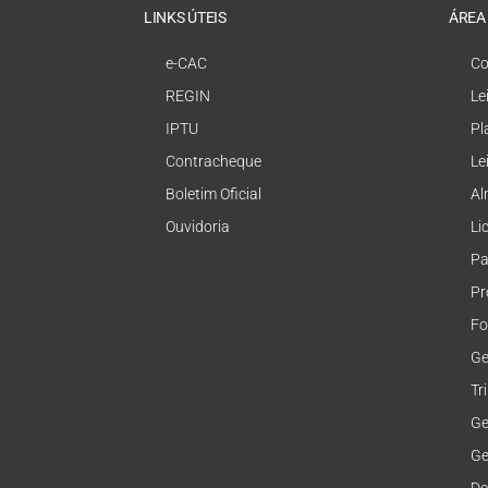
LINKS ÚTEIS
ÁREA
e-CAC
Co
REGIN
Le
IPTU
Pl
Contracheque
Le
Boletim Oficial
Al
Ouvidoria
Li
Pa
Pr
Fo
Ge
Tr
Ge
Ge