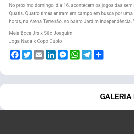
No próximo domingo, dia 16, acontecem os jogos das semi
Quatis. Quatro times entram em campo em busca por uma v
horas, na Arena Terreirão, no bairro Jardim Independência. 
Meia Boca Jrs x São Joaquim
Joga Nada x Copo Duplo
Facebook
Twitter
Email
LinkedIn
Messenger
WhatsApp
Telegram
Share
GALERIA