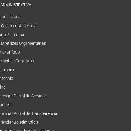
 ADMINISTRATIVA
ntabilidade
i Orçamentária Anual
ano Plurianual
i Diretrizes Orçamentárias
moxarifado
citação e Contratos
trimônio
otocolo
lha
renciar Portal do Servidor
ibutos
renciar Portal da Transparência
renciar Boletim Oficial