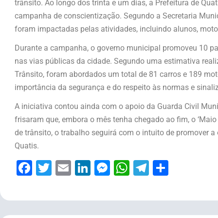
trânsito. Ao longo dos trinta e um dias, a Prefeitura de Qu
campanha de conscientização. Segundo a Secretaria Muni
foram impactadas pelas atividades, incluindo alunos, motori
Durante a campanha, o governo municipal promoveu 10 pale
nas vias públicas da cidade. Segundo uma estimativa reali
Trânsito, foram abordados um total de 81 carros e 189 moto
importância da segurança e do respeito às normas e sinaliza
A iniciativa contou ainda com o apoio da Guarda Civil Muni
frisaram que, embora o mês tenha chegado ao fim, o ‘Maio
de trânsito, o trabalho seguirá com o intuito de promover 
Quatis.
Facebook
Twitter
Email
LinkedIn
Messenger
WhatsApp
Telegram
Share