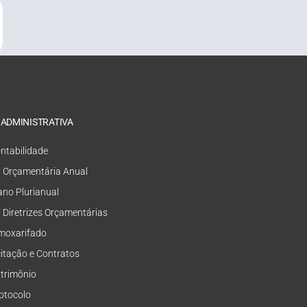
 ADMINISTRATIVA
ntabilidade
i Orçamentária Anual
ano Plurianual
i Diretrizes Orçamentárias
moxarifado
citação e Contratos
trimônio
otocolo