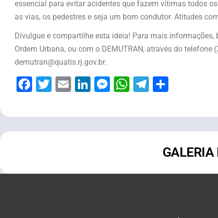
essencial para evitar acidentes que fazem vítimas todos os di
as vias, os pedestres e seja um bom condutor. Atitudes co
Divulgue e compartilhe esta ideia! Para mais informações,
Ordem Urbana, ou com o DEMUTRAN, através do telefone (2
demutran@quatis.rj.gov.br.
Facebook
Twitter
Email
LinkedIn
Messenger
WhatsApp
Telegram
Share
GALERIA