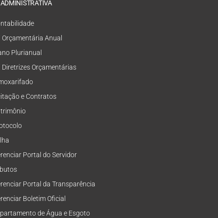
 ADMINISTRATIVA
ntabilidade
i Orçamentária Anual
ano Plurianual
i Diretrizes Orçamentárias
moxarifado
citação e Contratos
trimônio
otocolo
lha
renciar Portal do Servidor
ibutos
renciar Portal da Transparência
renciar Boletim Oficial
partamento de Água e Esgoto