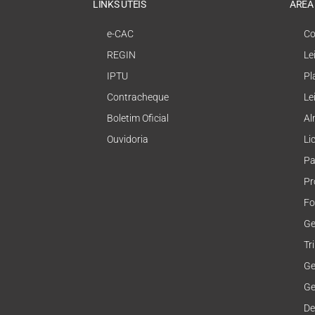
LINKS ÚTEIS
ÁREA
e-CAC
Co
REGIN
Le
IPTU
Pl
Contracheque
Le
Boletim Oficial
Al
Ouvidoria
Li
Pa
Pr
Fo
Ge
Tr
Ge
Ge
De