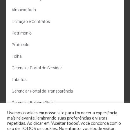
Almoxarifado
Licitação e Contratos
Patrimônio
Protocolo
Folha
Gerenciar Portal do Servidor
Tributos
Gerenciar Portal da Transparência
Gerenciar Boletim Oficial
Usamos cookies em nosso site para fornecer a experiência
Departamento de Água e Esgoto
mais relevante, lembrando suas preferências e visitas
repetidas. Ao clicar em “Aceitar todos”, você concorda com o
Administração Site
uso de TODOS os cookies. No entanto, você pode visitar