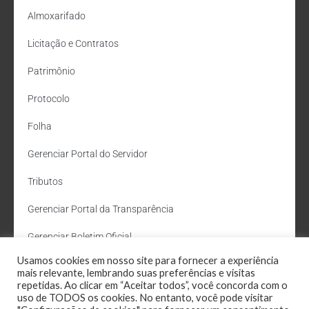
Almoxarifado
Licitação e Contratos
Patrimônio
Protocolo
Folha
Gerenciar Portal do Servidor
Tributos
Gerenciar Portal da Transparência
Gerenciar Boletim Oficial
Usamos cookies em nosso site para fornecer a experiência
Departamento de Água e Esgoto
mais relevante, lembrando suas preferências e visitas
repetidas. Ao clicar em “Aceitar todos”, você concorda com o
Administração Site
uso de TODOS os cookies. No entanto, você pode visitar