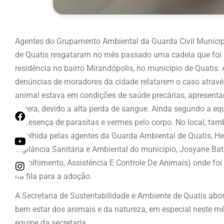
Agentes do Grupamento Ambiental da Guarda Civil Municipa
de Quatis resgataram no mês passado uma cadela que foi
residência no bairro Mirandópolis, no município de Quatis. 
denúncias de moradores da cidade relatarem o caso atrav
animal estava em condições de saúde precárias, apresent
severa, devido a alta perda de sangue. Ainda segundo a eq
a presença de parasitas e vermes pelo corpo. No local, ta
recolhida pelas agentes da Guarda Ambiental de Quatis, Hel
Vigilância Sanitária e Ambiental do município, Josyane Bati
Recolhimento, Assistência E Controle De Animais) onde foi 
na fila para a adoção.
A Secretaria de Sustentabilidade e Ambiente de Quatis ab
bem estar dos animais e da natureza, em especial neste m
equipe da secretaria.