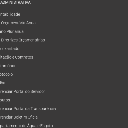
 ADMINISTRATIVA
ntabilidade
i Orçamentária Anual
ano Plurianual
i Diretrizes Orçamentárias
moxarifado
citação e Contratos
trimônio
otocolo
lha
renciar Portal do Servidor
ibutos
renciar Portal da Transparência
renciar Boletim Oficial
partamento de Água e Esgoto