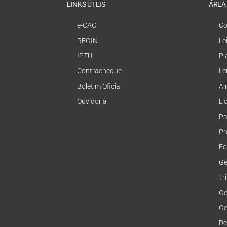
LINKS ÚTEIS
ÁREA
e-CAC
Co
REGIN
Le
IPTU
Pl
Contracheque
Le
Boletim Oficial
Al
Ouvidoria
Li
Pa
Pr
Fo
Ge
Tr
Ge
Ge
De