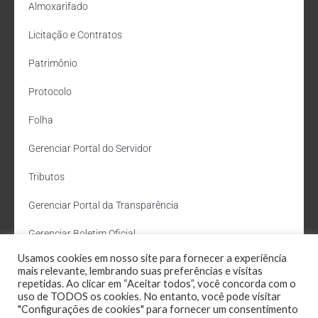
Almoxarifado
Licitação e Contratos
Patrimônio
Protocolo
Folha
Gerenciar Portal do Servidor
Tributos
Gerenciar Portal da Transparência
Gerenciar Boletim Oficial
Usamos cookies em nosso site para fornecer a experiência
Departamento de Água e Esgoto
mais relevante, lembrando suas preferências e visitas
repetidas. Ao clicar em “Aceitar todos”, você concorda com o
Administração Site
uso de TODOS os cookies. No entanto, você pode visitar
"Configurações de cookies" para fornecer um consentimento