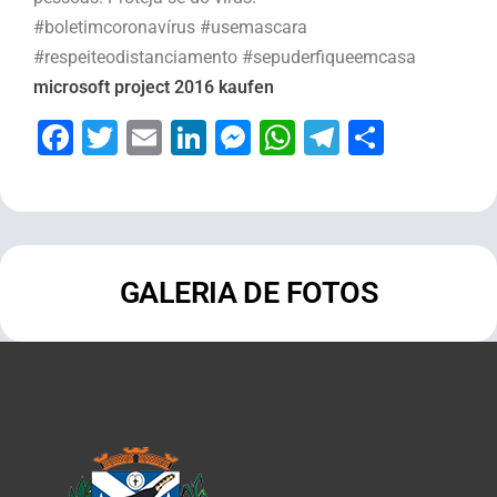
#boletimcoronavírus
#usemascara
#respeiteodistanciamento
#sepuderfiqueemcasa
microsoft project 2016 kaufen
Facebook
Twitter
Email
LinkedIn
Messenger
WhatsApp
Telegram
Share
GALERIA DE FOTOS