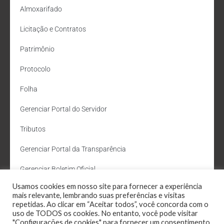
Almoxarifado
Licitação e Contratos
Patrimônio
Protocolo
Folha
Gerenciar Portal do Servidor
Tributos
Gerenciar Portal da Transparência
Gerenciar Boletim Oficial
Usamos cookies em nosso site para fornecer a experiência
Departamento de Água e Esgoto
mais relevante, lembrando suas preferências e visitas
repetidas. Ao clicar em “Aceitar todos”, você concorda com o
Administração Site
uso de TODOS os cookies. No entanto, você pode visitar
"Configurações de cookies" para fornecer um consentimento