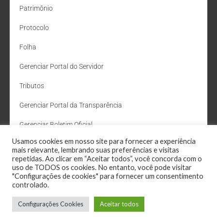
Patrimônio
Protocolo
Folha
Gerenciar Portal do Servidor
Tributos
Gerenciar Portal da Transparência
Gerenciar Boletim Oficial
Usamos cookies em nosso site para fornecer a experiência
Departamento de Água e Esgoto
mais relevante, lembrando suas preferências e visitas
repetidas. Ao clicar em “Aceitar todos”, você concorda com o
Administração Site
uso de TODOS os cookies. No entanto, você pode visitar
"Configurações de cookies" para fornecer um consentimento
Webmail
controlado.
Configurações Cookies
Aceitar todos