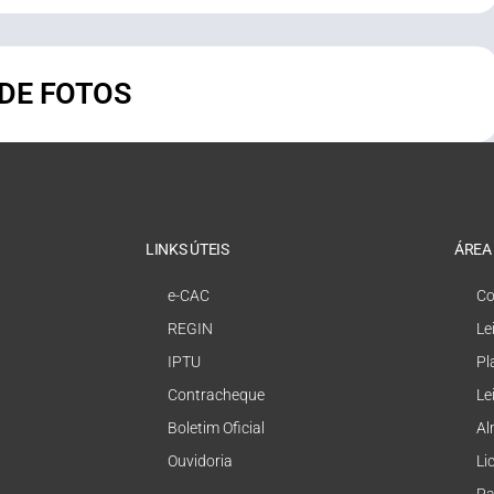
 DE FOTOS
LINKS ÚTEIS
ÁREA
e-CAC
Co
REGIN
Le
IPTU
Pl
Contracheque
Le
Boletim Oficial
Al
Ouvidoria
Li