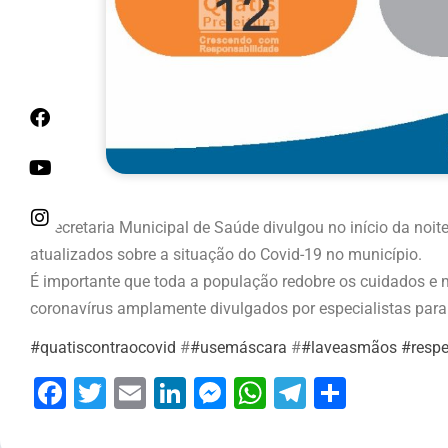
A Secretaria Municipal de Saúde divulgou no início da noit
atualizados sobre a situação do Covid-19 no município.
É importante que toda a população redobre os cuidados e 
coronavírus amplamente divulgados por especialistas para
#
quatiscontraocovid
#
#
usemáscara
#
#
laveasmãos
#
resp
Facebook
Twitter
Email
LinkedIn
Messenger
WhatsApp
Telegram
Share