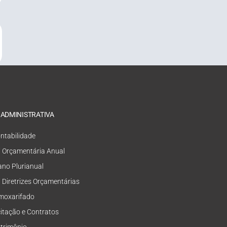
 ADMINISTRATIVA
ntabilidade
i Orçamentária Anual
ano Plurianual
i Diretrizes Orçamentárias
moxarifado
citação e Contratos