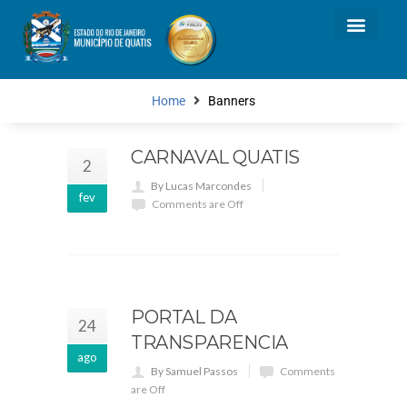
Home
Banners
CARNAVAL QUATIS
2
By Lucas Marcondes
fev
Comments are Off
PORTAL DA
24
TRANSPARENCIA
ago
By Samuel Passos
Comments
are Off