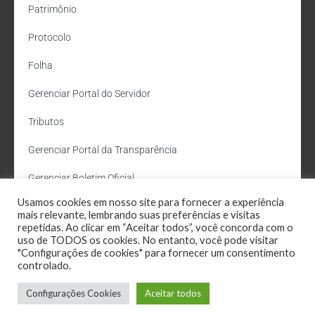
Patrimônio
Protocolo
Folha
Gerenciar Portal do Servidor
Tributos
Gerenciar Portal da Transparência
Gerenciar Boletim Oficial
Usamos cookies em nosso site para fornecer a experiência
Departamento de Água e Esgoto
mais relevante, lembrando suas preferências e visitas
repetidas. Ao clicar em “Aceitar todos”, você concorda com o
Administração Site
uso de TODOS os cookies. No entanto, você pode visitar
"Configurações de cookies" para fornecer um consentimento
Webmail
controlado.
Configurações Cookies
Aceitar todos