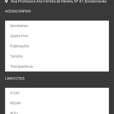
Rua Professora Ana Ferreira de Oliveira, Nº 47, Bondarowsky
ACESSO RÁPIDO
Secretarias
Quatis Prev
Publicações
Turismo
Transparência
LINKS ÚTEIS
e-CAC
REGIN
IPTU