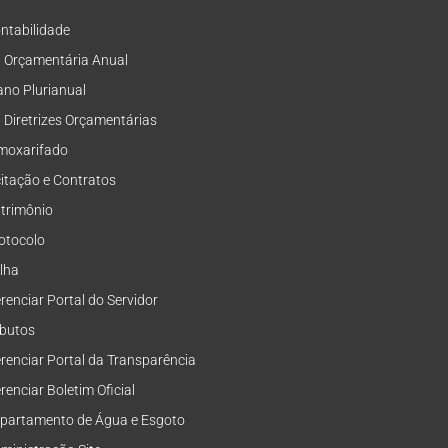
ntabilidade
i Orçamentária Anual
ano Plurianual
i Diretrizes Orçamentárias
moxarifado
citação e Contratos
trimônio
otocolo
lha
renciar Portal do Servidor
ibutos
renciar Portal da Transparência
renciar Boletim Oficial
partamento de Água e Esgoto