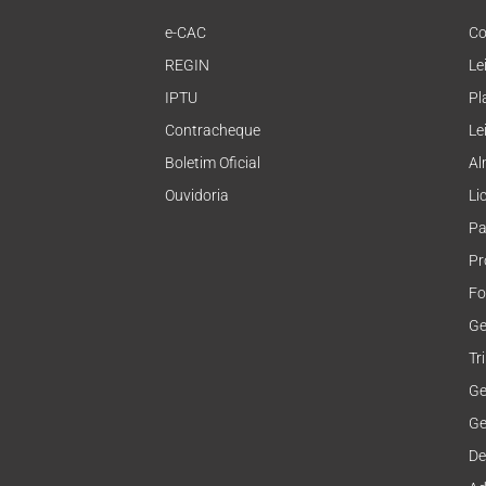
e-CAC
Co
REGIN
Le
IPTU
Pl
Contracheque
Le
Boletim Oficial
Al
Ouvidoria
Li
Pa
Pr
Fo
Ge
Tr
Ge
Ge
De