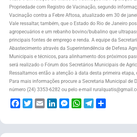
Propriedade com Registro de Vacinação, segundo informa
Vacinação contra a Febre Aftosa, atualizado em 30 de janei
Vale ressaltar, também, que o Estado do Rio de Janeiro po
agropecuários e um rebanho bovino/bubalino que ultrapas
principais fontes de emprego e renda. A equipe da Secretari
Abastecimento através da Superintendência de Defesa Agro
Municipais e técnicos, para alinhamento dos próximos pa
será realizado o Fórum dos Secretários Municipais de Agricu
Ressaltamos então a atenção à data desta primeira etapa, 
Para mais informações procure a Secretaria Municipal de 
número (24) 3353-6282 ou pelo e-mail ruralquatis@gmail.
Facebook
Twitter
Email
LinkedIn
Messenger
WhatsApp
Telegram
Share