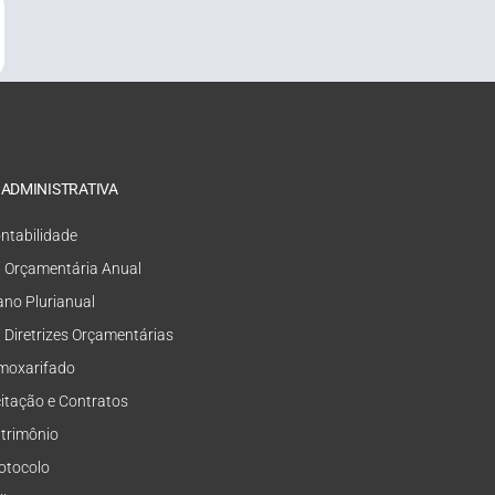
 ADMINISTRATIVA
ntabilidade
i Orçamentária Anual
ano Plurianual
i Diretrizes Orçamentárias
moxarifado
citação e Contratos
trimônio
otocolo