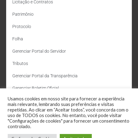
Licitação e Contratos
Patrimônio
Protocolo
Folha
Gerenciar Portal do Servidor
Tributos
Gerenciar Portal da Transparência
Gerenciar Boletim Oficial
Usamos cookies em nosso site para fornecer a experiência
Departamento de Água e Esgoto
mais relevante, lembrando suas preferências e visitas
repetidas. Ao clicar em “Aceitar todos”, você concorda com o
Administração Site
uso de TODOS os cookies. No entanto, você pode visitar
"Configurações de cookies" para fornecer um consentimento
Webmail
controlado.