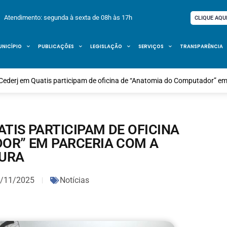
Atendimento: segunda à sexta de 08h às 17h
CLIQUE AQU
UNICÍPIO
PUBLICAÇÕES
LEGISLAÇÃO
SERVIÇOS
TRANSPARÊNCIA
Cederj em Quatis participam de oficina de “Anatomia do Computador” em 
TIS PARTICIPAM DE OFICINA
OR” EM PARCERIA COM A
TURA
/11/2025
Notícias