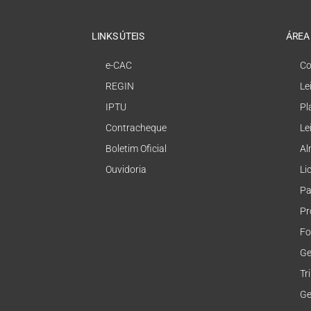
LINKS ÚTEIS
ÁREA
e-CAC
Co
REGIN
Le
IPTU
Pl
Contracheque
Le
Boletim Oficial
Al
Ouvidoria
Li
Pa
Pr
Fo
Ge
Tr
Ge