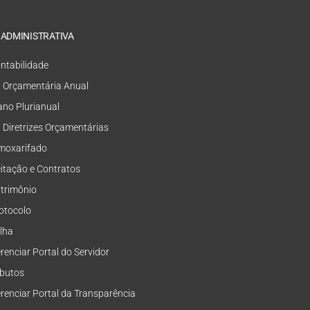
 ADMINISTRATIVA
ntabilidade
i Orçamentária Anual
ano Plurianual
i Diretrizes Orçamentárias
moxarifado
citação e Contratos
trimônio
otocolo
lha
renciar Portal do Servidor
ibutos
renciar Portal da Transparência