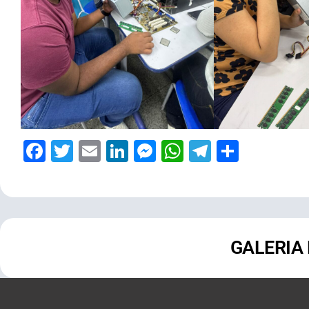
Facebook
Twitter
Email
LinkedIn
Messenger
WhatsApp
Telegram
Share
GALERIA