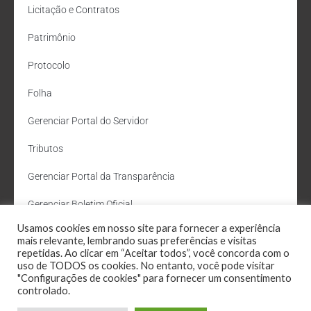
Licitação e Contratos
Patrimônio
Protocolo
Folha
Gerenciar Portal do Servidor
Tributos
Gerenciar Portal da Transparência
Gerenciar Boletim Oficial
Usamos cookies em nosso site para fornecer a experiência
Departamento de Água e Esgoto
mais relevante, lembrando suas preferências e visitas
repetidas. Ao clicar em “Aceitar todos”, você concorda com o
Administração Site
uso de TODOS os cookies. No entanto, você pode visitar
"Configurações de cookies" para fornecer um consentimento
Webmail
controlado.