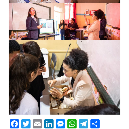
Facebook
Twitter
Email
LinkedIn
Messenger
WhatsApp
Telegram
Share