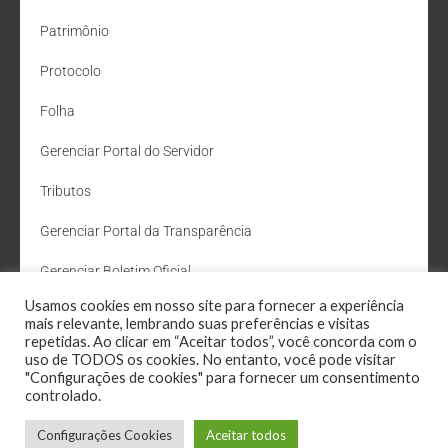
Patrimônio
Protocolo
Folha
Gerenciar Portal do Servidor
Tributos
Gerenciar Portal da Transparência
Gerenciar Boletim Oficial
Usamos cookies em nosso site para fornecer a experiência
Departamento de Água e Esgoto
mais relevante, lembrando suas preferências e visitas
repetidas. Ao clicar em “Aceitar todos”, você concorda com o
Administração Site
uso de TODOS os cookies. No entanto, você pode visitar
"Configurações de cookies" para fornecer um consentimento
Webmail
controlado.
Configurações Cookies
Aceitar todos