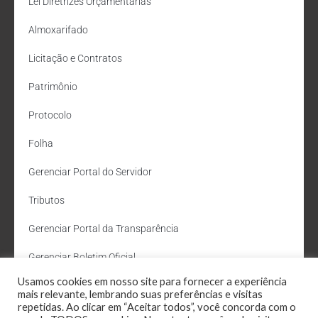
Lei Diretrizes Orçamentárias
Almoxarifado
Licitação e Contratos
Patrimônio
Protocolo
Folha
Gerenciar Portal do Servidor
Tributos
Gerenciar Portal da Transparência
Gerenciar Boletim Oficial
Usamos cookies em nosso site para fornecer a experiência
Departamento de Água e Esgoto
mais relevante, lembrando suas preferências e visitas
repetidas. Ao clicar em “Aceitar todos”, você concorda com o
Administração Site