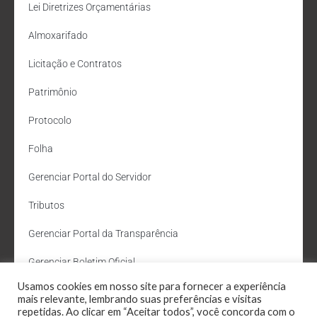
Lei Diretrizes Orçamentárias
Almoxarifado
Licitação e Contratos
Patrimônio
Protocolo
Folha
Gerenciar Portal do Servidor
Tributos
Gerenciar Portal da Transparência
Gerenciar Boletim Oficial
Usamos cookies em nosso site para fornecer a experiência
Departamento de Água e Esgoto
mais relevante, lembrando suas preferências e visitas
repetidas. Ao clicar em “Aceitar todos”, você concorda com o