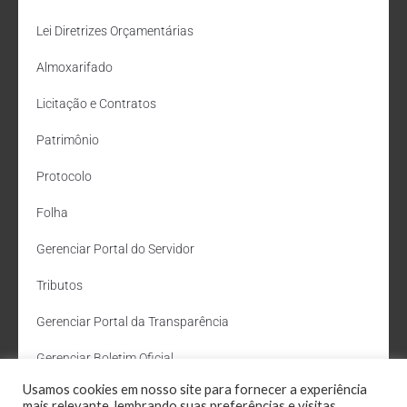
Lei Diretrizes Orçamentárias
Almoxarifado
Licitação e Contratos
Patrimônio
Protocolo
Folha
Gerenciar Portal do Servidor
Tributos
Gerenciar Portal da Transparência
Gerenciar Boletim Oficial
Usamos cookies em nosso site para fornecer a experiência
Departamento de Água e Esgoto
mais relevante, lembrando suas preferências e visitas