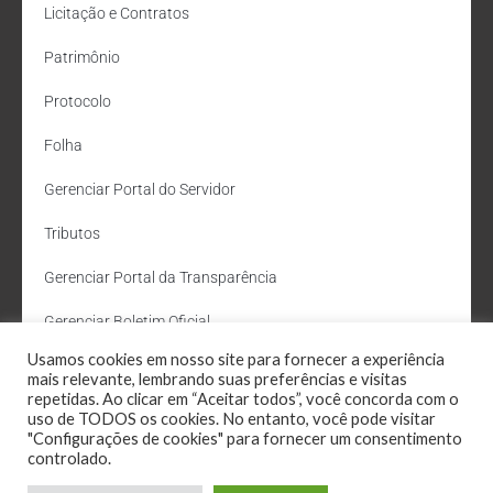
Licitação e Contratos
Patrimônio
Protocolo
Folha
Gerenciar Portal do Servidor
Tributos
Gerenciar Portal da Transparência
Gerenciar Boletim Oficial
Usamos cookies em nosso site para fornecer a experiência
Departamento de Água e Esgoto
mais relevante, lembrando suas preferências e visitas
repetidas. Ao clicar em “Aceitar todos”, você concorda com o
Administração Site
uso de TODOS os cookies. No entanto, você pode visitar
"Configurações de cookies" para fornecer um consentimento
Webmail
controlado.