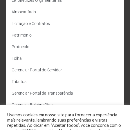
Lei Diretrizes Orçamentárias
Almoxarifado
Licitação e Contratos
Patrimônio
Protocolo
Folha
Gerenciar Portal do Servidor
Tributos
Gerenciar Portal da Transparência
Gerenciar Boletim Oficial
Usamos cookies em nosso site para fornecer a experiência
Departamento de Água e Esgoto
mais relevante, lembrando suas preferências e visitas
repetidas. Ao clicar em “Aceitar todos”, você concorda com o
Administração Site