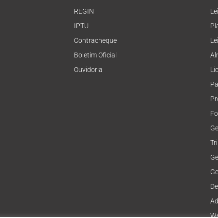
REGIN
Le
IPTU
Pl
Contracheque
Le
Boletim Oficial
Al
Ouvidoria
Li
Pa
Pr
Fo
Ge
Tr
Ge
Ge
De
Ad
We