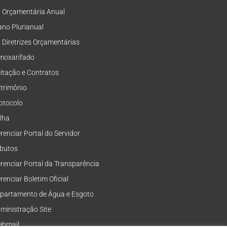
i Orçamentária Anual
ano Plurianual
i Diretrizes Orçamentárias
moxarifado
citação e Contratos
trimônio
otocolo
lha
renciar Portal do Servidor
ibutos
renciar Portal da Transparência
renciar Boletim Oficial
partamento de Água e Esgoto
ministração Site
bmail