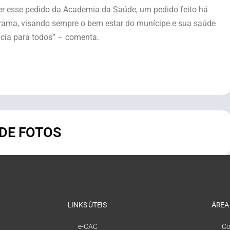
nder esse pedido da Academia da Saúde, um pedido feito há
grama, visando sempre o bem estar do munícipe e sua saúde
ncia para todos” – comenta.
 DE FOTOS
LINKS ÚTEIS
ÁREA
e-CAC
Co