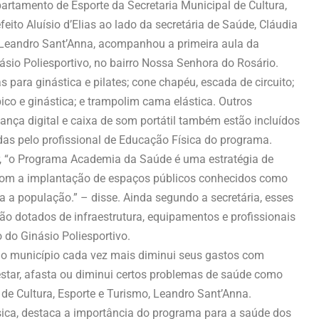
rtamento de Esporte da Secretaria Municipal de Cultura,
to Aluísio d’Elias ao lado da secretária de Saúde, Cláudia
o; Leandro Sant’Anna, acompanhou a primeira aula da
io Poliesportivo, no bairro Nossa Senhora do Rosário.
 para ginástica e pilates; cone chapéu, escada de circuito;
bico e ginástica; e trampolim cama elástica. Outros
nça digital e caixa de som portátil também estão incluídos
idas pelo profissional de Educação Física do programa.
r, “o Programa Academia da Saúde é uma estratégia de
com a implantação de espaços públicos conhecidos como
ra a população.” – disse. Ainda segundo a secretária, esses
ão dotados de infraestrutura, equipamentos e profissionais
o do Ginásio Poliesportivo.
ue o município cada vez mais diminui seus gastos com
star, afasta ou diminui certos problemas de saúde como
 de Cultura, Esporte e Turismo, Leandro Sant’Anna.
sica, destaca a importância do programa para a saúde dos