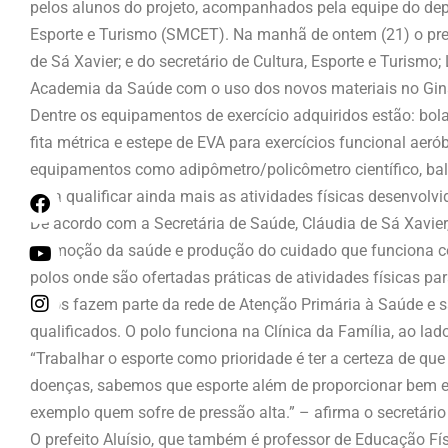
pelos alunos do projeto, acompanhados pela equipe do depa
Esporte e Turismo (SMCET). Na manhã de ontem (21) o prefei
de Sá Xavier; e do secretário de Cultura, Esporte e Turism
Academia da Saúde com o uso dos novos materiais no Ginás
Dentre os equipamentos de exercício adquiridos estão: bolas
fita métrica e estepe de EVA para exercícios funcional aeró
equipamentos como adipômetro/policômetro científico, bala
para qualificar ainda mais as atividades físicas desenvolv
De acordo com a Secretária de Saúde, Cláudia de Sá Xavie
promoção da saúde e produção do cuidado que funciona 
polos onde são ofertadas práticas de atividades físicas pa
polos fazem parte da rede de Atenção Primária à Saúde e s
qualificados. O polo funciona na Clínica da Família, ao lad
“Trabalhar o esporte como prioridade é ter a certeza de q
doenças, sabemos que esporte além de proporcionar bem e
exemplo quem sofre de pressão alta.” – afirma o secretário
O prefeito Aluísio, que também é professor de Educação Fí