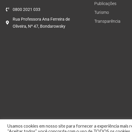
Publicações
0800 2021 033
Turismo
Rua Professora Ana Ferreira de
Transparência
Oliveira, Nº 47, Bondarowsky
Usamos cookies em nosso site para fornecer a experiência mais re
“Aceitar todos”, você concorda com o uso de TODOS os cookies. 