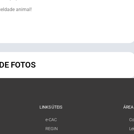
ueldade animal!
 DE FOTOS
LINKS ÚTEIS
ÁREA
e-CAC
Co
REGIN
Le