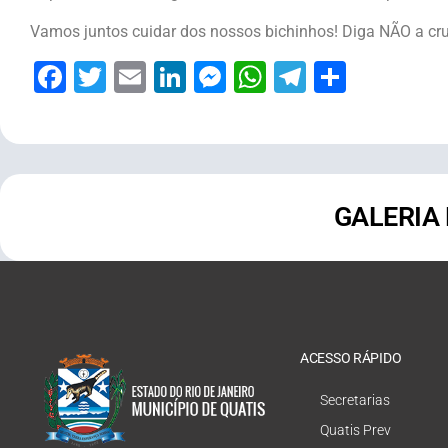
Vamos juntos cuidar dos nossos bichinhos! Diga NÃO a cr
Facebook
Twitter
Email
LinkedIn
Messenger
WhatsApp
Telegram
Share
GALERIA
ACESSO RÁPIDO
Secretarias
Quatis Prev