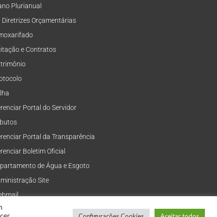
ano Plurianual
i Diretrizes Orçamentárias
moxarifado
citação e Contratos
trimônio
otocolo
lha
renciar Portal do Servidor
ibutos
renciar Portal da Transparência
renciar Boletim Oficial
partamento de Água e Esgoto
ministração Site
bmail
m
ecer
Configurações Cookies
Aceitar todos