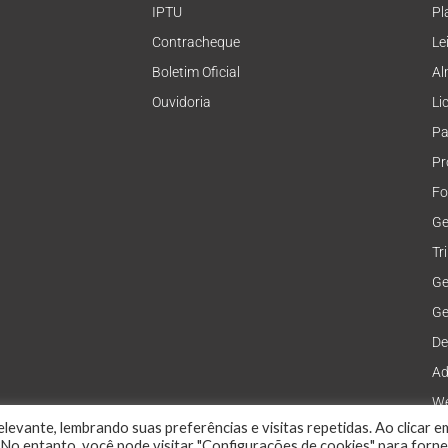
IPTU
Pl
Contracheque
Le
Boletim Oficial
Al
Ouvidoria
Li
Pa
Pr
Fo
Ge
Tr
Ge
Ge
De
Ad
We
levante, lembrando suas preferências e visitas repetidas. Ao clicar e
No entanto, você pode visitar "Configurações de cookies" para forn