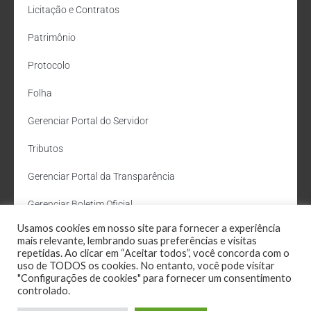
Licitação e Contratos
Patrimônio
Protocolo
Folha
Gerenciar Portal do Servidor
Tributos
Gerenciar Portal da Transparência
Gerenciar Boletim Oficial
Usamos cookies em nosso site para fornecer a experiência
Departamento de Água e Esgoto
mais relevante, lembrando suas preferências e visitas
repetidas. Ao clicar em “Aceitar todos”, você concorda com o
Administração Site
uso de TODOS os cookies. No entanto, você pode visitar
"Configurações de cookies" para fornecer um consentimento
Webmail
controlado.